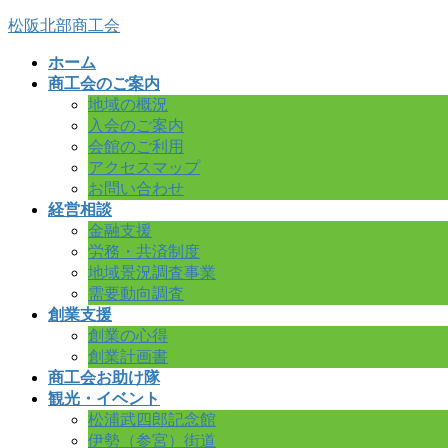
コ
ナ
松阪北部商工会
ン
ビ
ホーム
テ
ゲ
商工会のご案内
ン
ー
地域の概況
ツ
シ
入会のご案内
へ
ョ
会館のご利用
ス
ン
アクセスマップ
キ
に
お問い合わせ
ッ
移
経営相談
プ
動
金融支援
労務・共済制度
地域景況調査事業
需要動向調査
創業支援
創業の心得
創業計画書
商工会お助け隊
観光・イベント
松浦武四郎記念館
伊勢（参宮）街道