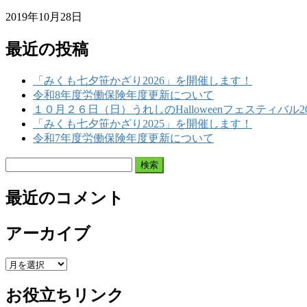
2019年10月28日
最近の投稿
「みくも七夕笹かざり2026」を開催します！
令和8年度労働保険年度更新について
１０月２６日（日）うれしのHalloweenフェスティバル2
「みくも七夕笹かざり2025」を開催します！
令和7年度労働保険年度更新について
検
索:
最近のコメント
アーカイブ
ア
ー
お役立ちリンク
カ
イ