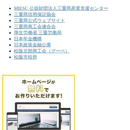
ブ
MIESC 公益財団法人三重県産業支援センター
三重県信用保証協会
三重県公式ウェブサイト
三重県商工会連合会
厚生労働省 三重労働局
日本年金機構
日本政策金融公庫
松阪北部商工会（グーペ）
松阪市役所