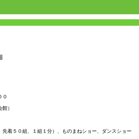
ト
００
会館）
、先着５０組、１組１分）、ものまねショー、ダンスショー