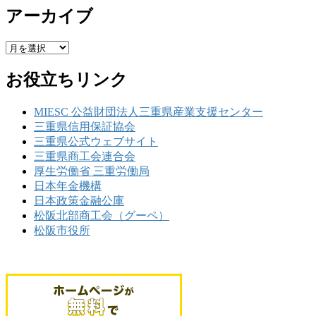
アーカイブ
ア
ー
お役立ちリンク
カ
イ
ブ
MIESC 公益財団法人三重県産業支援センター
三重県信用保証協会
三重県公式ウェブサイト
三重県商工会連合会
厚生労働省 三重労働局
日本年金機構
日本政策金融公庫
松阪北部商工会（グーペ）
松阪市役所