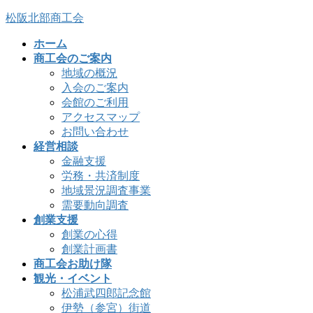
コ
ナ
松阪北部商工会
ン
ビ
ホーム
テ
ゲ
商工会のご案内
ン
ー
地域の概況
ツ
シ
入会のご案内
へ
ョ
会館のご利用
ス
ン
アクセスマップ
キ
に
お問い合わせ
ッ
移
経営相談
プ
動
金融支援
労務・共済制度
地域景況調査事業
需要動向調査
創業支援
創業の心得
創業計画書
商工会お助け隊
観光・イベント
松浦武四郎記念館
伊勢（参宮）街道