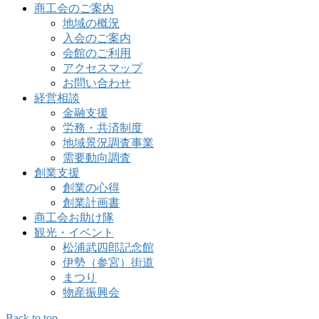
商工会のご案内
地域の概況
入会のご案内
会館のご利用
アクセスマップ
お問い合わせ
経営相談
金融支援
労務・共済制度
地域景況調査事業
需要動向調査
創業支援
創業の心得
創業計画書
商工会お助け隊
観光・イベント
松浦武四郎記念館
伊勢（参宮）街道
まつり
物産振興会
Back to top